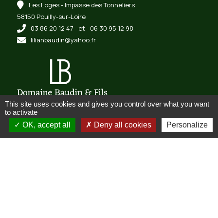
Les Loges - Impasse des Tonneliers
58150 Pouilly-sur-Loire
03 86 20 12 47
et
06 30 95 12 98
lilianbaudin@yahoo.fr
This site uses cookies and gives you control over what you want
to activate
INFORMATIONS
OK, accept all
Deny all cookies
Personalize
Mentions légales
Conditions générales de vente
Gestion des cookies
PAIEMENT
Paiement sécurisé