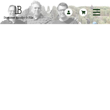
Menu
Accueil
Nos vins
Contactez-nous
Retour au site
Domaine Baudin & Fils
Les Loges - Impasse des Tonneliers
58150 Pouilly-sur-Loire
03 86 20 12 47